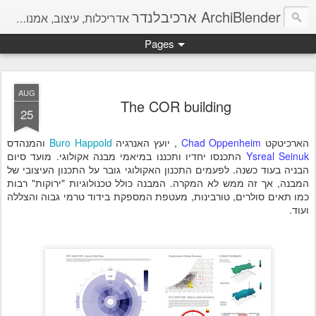
ArchiBlender ארכיבלנדר
אדריכלות, עיצוב, אמנות, מחשבות והמון חומר להשראה.
Pages
AUG
The COR building
25
הארכיטקט
Chad Oppenheim
, יועץ האנרגיה
Buro Happold
והמנהדס
Ysreal Seinuk
התכנסו יחדיו ותכננו במיאמי מבנה אקולוגי. מועד סיום
הבניה בעוד כשנה. לפעמים התכנון האקולוגי גובר על התכנון העיצובי של
המבנה, אך זה ממש לא המקרה. המבנה כולל טכנולוגיות "ירוקות" רבות
כמו תאים סולרים, טורבינות, מעטפת המספקת בידוד טרמי גבוה והצללה
ועוד.