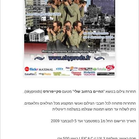
תחרות צילום בנושא "
החיים ברחוב שלי
" מטעם
סקייפרודס
(skyprods).
התחרות פתוחה לכל חובבי הצילום ואנשי המקצוע מכל הגילאים והלאומים.
ניתן לשלוח עד חמש תמונות שצולמו במצלמה דיגיטלית
תאריך הרישום החל מ1 בספטמבר ועד 5 לנובמבר 2009
פרס ראשון: מצלמת LEICA C-LUX 3 בשווי 500 יורו.