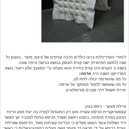
לימודי האדריכלות בויצו כוללים הרבה קורסים של עיצוב מוצר , בעצם כל
שנה (למעט חמישית) ישנו קורס העוסק בנושא בגישה טיפה שונה.
בשנה ג' הקורס הינו קורס בחירה והוא מונחה ע"י המעצב אלון רזגור, נושא
הפרוייקט השנה היה
אדמה:
כל מה שהאדמה יכולה לתת לנו,
כל מה שאפשר ללמוד ממחקר על אדמה,
יצירת חשמל דרך מבנים מורפולוגים.
איילת מצקר - כיסא בטון
קונסטרוקציית הכיסא עשויה מוט זיון המעורגל לצורה בה יונח מצע כריות
הבטון בצורה מזמינה, במבט ראשון משדר הכיסא נוחות למכביר אך כאשר
היד נשלחת ונוצר המגע מגלים כי הכריות קשיחות מאד, הדיסונס שאיילת
יוצרת בכיסא על ידי מראה רך וחומר קשה מצליח בפונקציונאליות כי כאשר